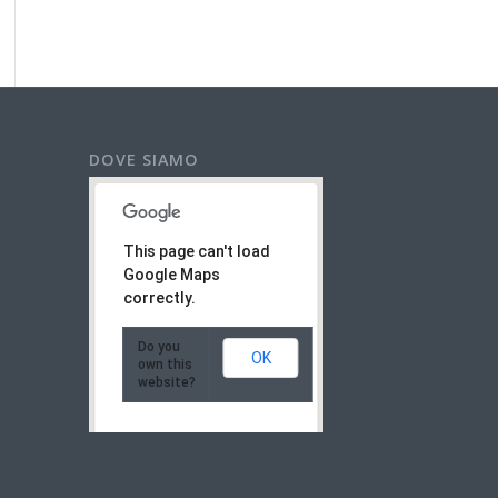
DOVE SIAMO
This page can't load
Google Maps
correctly.
Do you
OK
own this
website?