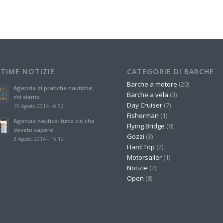
LTIME NOTIZIE
CATEGORIE DI BARCHE
Barche a motore
(20)
Agenzia di pratiche nautiche:
Barche a vela
(3)
chi siamo
Day Cruiser
(7)
15 Agosto 2014 - 6:52
Fisherman
(1)
Agenzia nautica: tutto ciò che
Flying Bridge
(8)
dovete sapere
Gozzi
(3)
3 Agosto 2014 - 15:12
Hard Top
(2)
Motorsailer
(1)
Notizie
(2)
Open
(8)