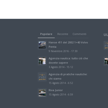
Popolare
Recente
Commenti
U
Hanse 411 del 2002 1×40 Volvo
Penta
9 Novembre 2016 - 17:30
Agenzia nautica: tutto ciò che
dovete sapere
3 Agosto 2014 - 15:12
Agenzia di pratiche nautiche:
chi siamo
15 Agosto 2014 - 6:52
Riva Junior
15 Agosto 2014 - 6:59