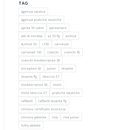
TAG
agenzia nautica
agenzia pratiche nautiche
aprea 10 cabin
apreamare
atti di vendita
az 55 fly
azimut
Azimut 55
c130
carnevali
carnevali 130
cranchi
cranchi 50
cranchi mediterranee 50
exception 42
junior
levante
levante fly
libeccio 27
mediterranee 50
mimì
mimì libeccio 27
pratiche nautiche
raffaelli
raffaelli levante fly
rinnovo certificato sicurezza
rinnovo patente
riva
riva junior
tullio abbate