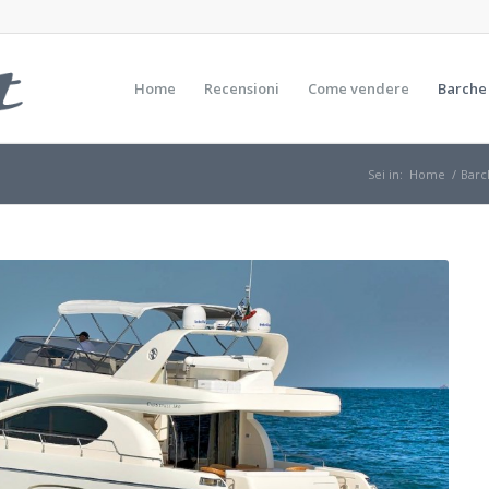
Home
Recensioni
Come vendere
Barche
Sei in:
Home
/
Barc