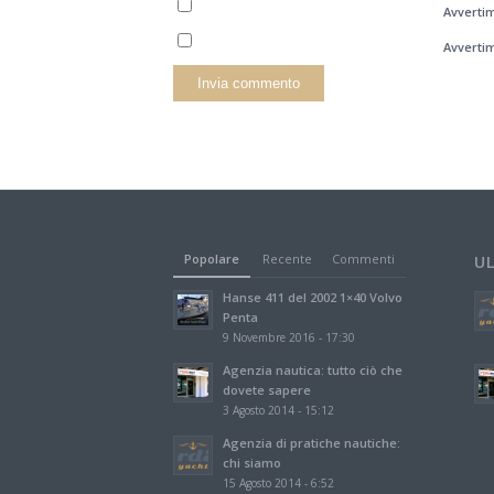
Avvertim
Avvertim
Popolare
Recente
Commenti
U
Hanse 411 del 2002 1×40 Volvo
Penta
9 Novembre 2016 - 17:30
Agenzia nautica: tutto ciò che
dovete sapere
3 Agosto 2014 - 15:12
Agenzia di pratiche nautiche:
chi siamo
15 Agosto 2014 - 6:52