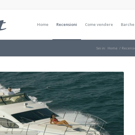
Home
Recensioni
Come vendere
Barche
Sei in:
Home
/
Recensi