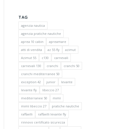
TAG
agenzia nautica
agenzia pratiche nautiche
aprea 10 cabin
apreamare
atti di vendita
az 55 fly
azimut
Azimut 55
c130
carnevali
carnevali 130
cranchi
cranchi 50
cranchi mediterranee 50
exception 42
junior
levante
levante fly
libeccio 27
mediterranee 50
mimì
mimì libeccio 27
pratiche nautiche
raffaelli
raffaelli levante fly
rinnovo certificato sicurezza