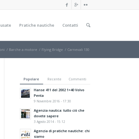
 usate
Pratiche nautiche
Contatti
oni
/
Barche a motore
/
Flying Bridge
/
Carnevali 130
Popolare
Recente
Commenti
Hanse 411 del 2002 1×40 Volvo
Penta
9 Novembre 2016 - 17:30
Agenzia nautica: tutto ciò che
dovete sapere
3 Agosto 2014 - 15:12
Agenzia di pratiche nautiche: chi
siamo