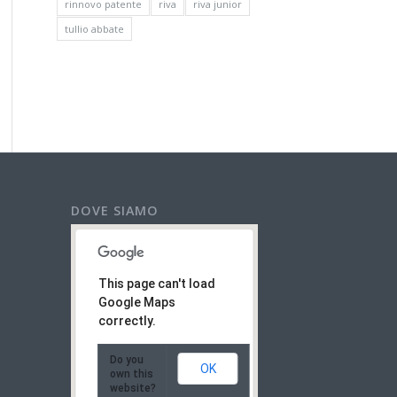
rinnovo patente
riva
riva junior
tullio abbate
DOVE SIAMO
This page can't load
Google Maps
correctly.
Do you
OK
own this
website?