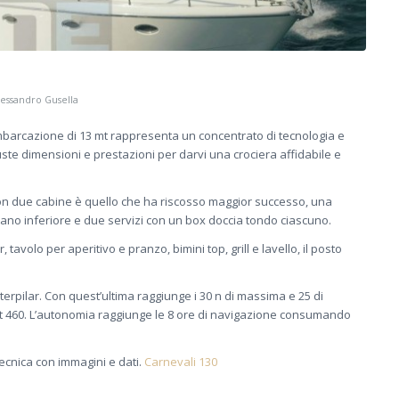
lessandro Gusella
mbarcazione di 13 mt rappresenta un concentrato di tecnologia e
 giuste dimensioni e prestazioni per darvi una crociera affidabile e
on due cabine è quello che ha riscosso maggior successo, una
iano inferiore e due servizi con un box doccia tondo ciascuno.
 tavolo per aperitivo e pranzo, bimini top, grill e lavello, il posto
rpilar. Con quest’ultima raggiunge i 30 n di massima e 25 di
t 460. L’autonomia raggiunge le 8 ore di navigazione consumando
ecnica con immagini e dati.
Carnevali 130