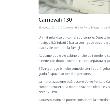
Carnevali 130
/
/
/
15 Agosto 2014
0 Commenti
in
Flying Bridge
da
A
Un flying bridge unico nel suo genere. Questa i
navigabilità. Infatti è barca con i giusti pesi, le
piacevole per tutta la famiglia.
Abbiamo due o tre cabine anche se il modello c
dinette con doppio divano, cucina separata al p
Il flying bridge è molto comodo con il suo frigobar,
guida è spazioso per due persone.
La motorizzazione può essere Volvo Penta o Cate
comoda crociera. La motorizzazione ideale è Ca
circa 120 lt/h.
A questo indirizzo potete consultare la scheda t