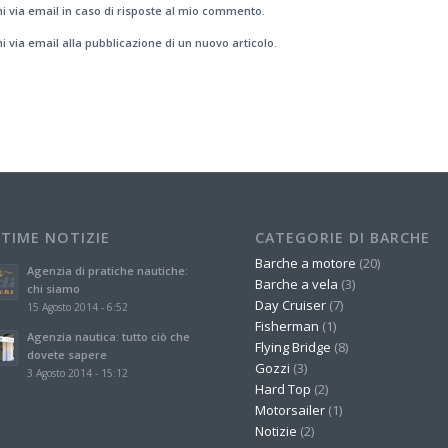
i via email in caso di risposte al mio commento.
i via email alla pubblicazione di un nuovo articolo.
LTIME NOTIZIE
CATEGORIE DI BARCHE
Barche a motore
(20)
Agenzia di pratiche nautiche:
Barche a vela
(3)
chi siamo
Day Cruiser
(7)
15 Agosto 2014 - 6:52
Fisherman
(1)
Agenzia nautica: tutto ciò che
Flying Bridge
(8)
dovete sapere
Gozzi
(3)
3 Agosto 2014 - 15:12
Hard Top
(2)
Motorsailer
(1)
Notizie
(2)