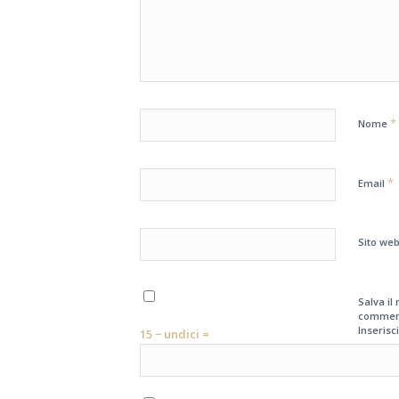
*
Nome
*
Email
Sito we
Salva il
commen
Inserisci
15 − undici =