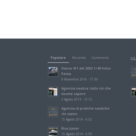
Popolare
Recente
Commenti
U
Hanse 411 del 2002 1×40 Volvo
Penta
9 Novembre 2016 - 17:30
Agenzia nautica: tutto ciò che
dovete sapere
3 Agosto 2014 - 15:12
Agenzia di pratiche nautiche:
chi siamo
15 Agosto 2014 - 6:52
Riva Junior
15 Agosto 2014 - 6:59