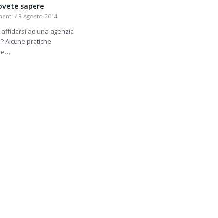
ovete sapere
enti
/
3 Agosto 2014
 affidarsi ad una agenzia
a? Alcune pratiche
he…