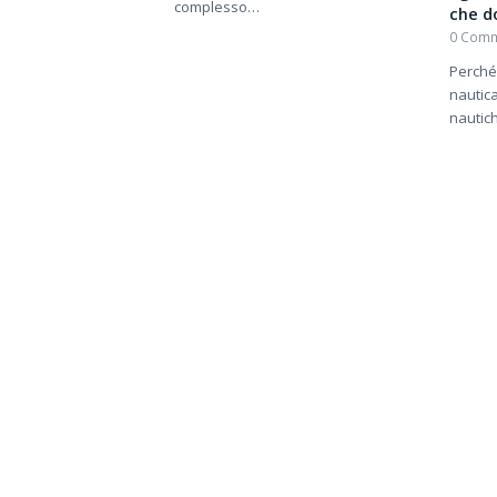
complesso…
che d
0 Comm
Perché
nautic
nautic