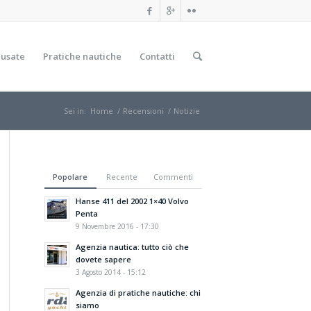
 usate
Pratiche nautiche
Contatti
Sei in:
Home
/
Recensioni
/
Notizie
Popolare
Recente
Commenti
Hanse 411 del 2002 1×40 Volvo
Penta
9 Novembre 2016 - 17:30
Agenzia nautica: tutto ciò che
dovete sapere
3 Agosto 2014 - 15:12
Agenzia di pratiche nautiche: chi
siamo