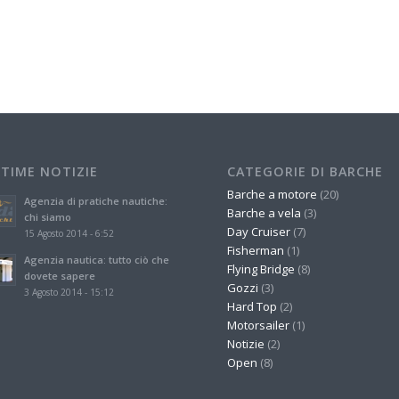
LTIME NOTIZIE
CATEGORIE DI BARCHE
Barche a motore
(20)
Agenzia di pratiche nautiche:
Barche a vela
(3)
chi siamo
Day Cruiser
(7)
15 Agosto 2014 - 6:52
Fisherman
(1)
Agenzia nautica: tutto ciò che
Flying Bridge
(8)
dovete sapere
Gozzi
(3)
3 Agosto 2014 - 15:12
Hard Top
(2)
Motorsailer
(1)
Notizie
(2)
Open
(8)