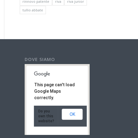
rinnovo patente
riva
riva junior
tullio abbate
DOVE SIAMO
This page can't load
Google Maps
correctly.
Do you
OK
own this
website?