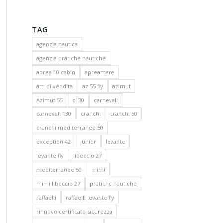
TAG
agenzia nautica
agenzia pratiche nautiche
aprea 10 cabin
apreamare
atti di vendita
az 55 fly
azimut
Azimut 55
c130
carnevali
carnevali 130
cranchi
cranchi 50
cranchi mediterranee 50
exception 42
junior
levante
levante fly
libeccio 27
mediterranee 50
mimì
mimì libeccio 27
pratiche nautiche
raffaelli
raffaelli levante fly
rinnovo certificato sicurezza