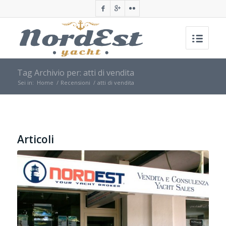
Tag Archivio per: atti di vendita
Sei in:
Home
/
Recensioni
/
atti di vendita
Articoli