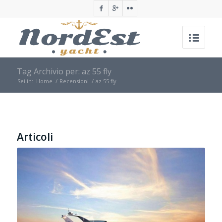
Tag Archivio per: az 55 fly
Sei in:
Home
/
Recensioni
/
az 55 fly
Articoli