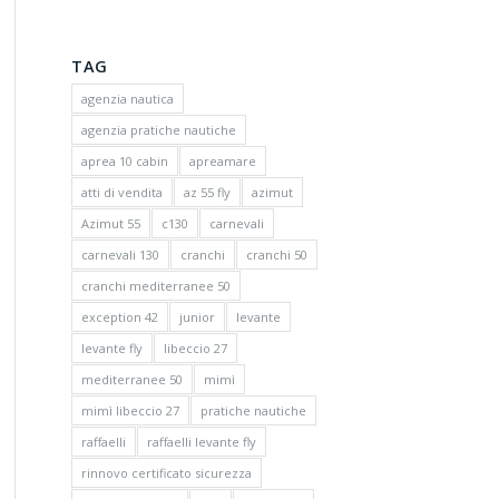
TAG
agenzia nautica
agenzia pratiche nautiche
aprea 10 cabin
apreamare
atti di vendita
az 55 fly
azimut
Azimut 55
c130
carnevali
carnevali 130
cranchi
cranchi 50
cranchi mediterranee 50
exception 42
junior
levante
levante fly
libeccio 27
mediterranee 50
mimì
mimì libeccio 27
pratiche nautiche
raffaelli
raffaelli levante fly
rinnovo certificato sicurezza