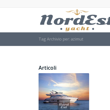
Tag Archivio per: azimut
Articoli