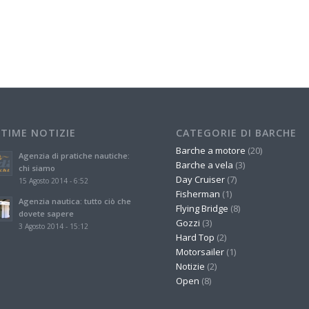
LTIME NOTIZIE
CATEGORIE DI BARCHE
Barche a motore
(20)
Agenzia di pratiche nautiche:
Barche a vela
(3)
chi siamo
Day Cruiser
(7)
15 Agosto 2014 - 6:52
Fisherman
(1)
Agenzia nautica: tutto ciò che
Flying Bridge
(8)
dovete sapere
Gozzi
(3)
3 Agosto 2014 - 15:12
Hard Top
(2)
Motorsailer
(1)
Notizie
(2)
Open
(8)