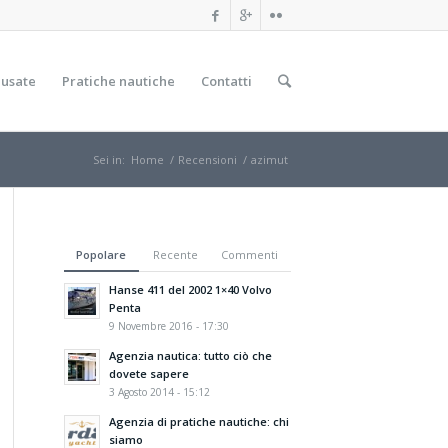
 usate
Pratiche nautiche
Contatti
Sei in:
Home
/
Recensioni
/
azimut
Popolare
Recente
Commenti
Hanse 411 del 2002 1×40 Volvo
Penta
9 Novembre 2016 - 17:30
Agenzia nautica: tutto ciò che
dovete sapere
3 Agosto 2014 - 15:12
Agenzia di pratiche nautiche: chi
siamo