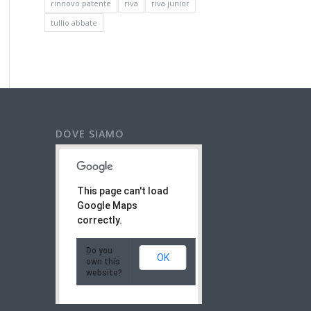
rinnovo patente
riva
riva junior
tullio abbate
DOVE SIAMO
This page can't load
Google Maps
correctly.
Do you
OK
own this
website?