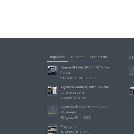
Popolare
Recente
Commenti
U
Hanse 411 del 2002 1×40 Volvo
Penta
9 Novembre 2016 - 17:30
Agenzia nautica: tutto ciò che
dovete sapere
3 Agosto 2014 - 15:12
Agenzia di pratiche nautiche:
chi siamo
15 Agosto 2014 - 6:52
Riva Junior
15 Agosto 2014 - 6:59