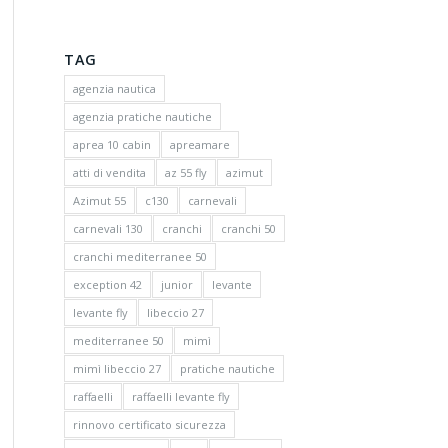
TAG
agenzia nautica
agenzia pratiche nautiche
aprea 10 cabin
apreamare
atti di vendita
az 55 fly
azimut
Azimut 55
c130
carnevali
carnevali 130
cranchi
cranchi 50
cranchi mediterranee 50
exception 42
junior
levante
levante fly
libeccio 27
mediterranee 50
mimì
mimì libeccio 27
pratiche nautiche
raffaelli
raffaelli levante fly
rinnovo certificato sicurezza