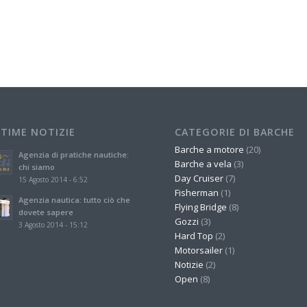
LTIME NOTIZIE
CATEGORIE DI BARCHE
Barche a motore
(20)
Agenzia di pratiche nautiche:
Barche a vela
(3)
chi siamo
Day Cruiser
(7)
15 Agosto 2014 - 6:52
Fisherman
(1)
Agenzia nautica: tutto ciò che
Flying Bridge
(8)
dovete sapere
Gozzi
(3)
3 Agosto 2014 - 15:12
Hard Top
(2)
Motorsailer
(1)
Notizie
(2)
Open
(8)