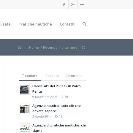
 usate
Pratiche nautiche
Contatti
Sei in:
Home
/
Recensioni
/
carnevali 130
Popolare
Recente
Commenti
Hanse 411 del 2002 1×40 Volvo
Penta
9 Novembre 2016 - 17:30
Agenzia nautica: tutto ciò che
dovete sapere
3 Agosto 2014 - 15:12
Agenzia di pratiche nautiche: chi
siamo