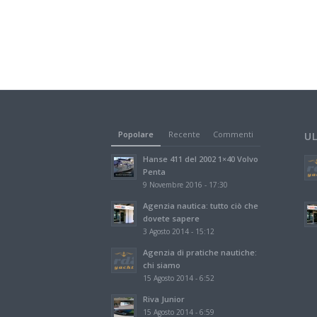
Popolare
Recente
Commenti
U
Hanse 411 del 2002 1×40 Volvo
Penta
9 Novembre 2016 - 17:30
Agenzia nautica: tutto ciò che
dovete sapere
3 Agosto 2014 - 15:12
Agenzia di pratiche nautiche:
chi siamo
15 Agosto 2014 - 6:52
Riva Junior
15 Agosto 2014 - 6:59