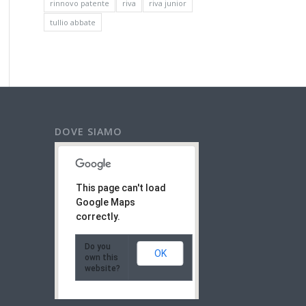
rinnovo patente
riva
riva junior
tullio abbate
DOVE SIAMO
This page can't load
Google Maps
correctly.
Do you
OK
own this
website?