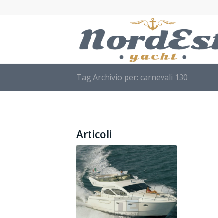
Tag Archivio per: carnevali 130
Articoli