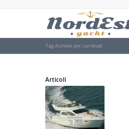
Tag Archivio per: carnevali
Articoli