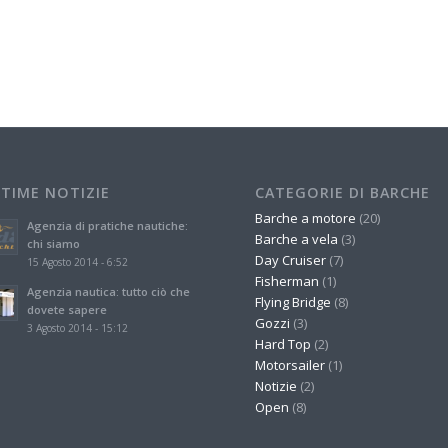
LTIME NOTIZIE
CATEGORIE DI BARCHE
Barche a motore
(20)
Agenzia di pratiche nautiche:
Barche a vela
(3)
chi siamo
Day Cruiser
(7)
15 Agosto 2014 - 6:52
Fisherman
(1)
Agenzia nautica: tutto ciò che
Flying Bridge
(8)
dovete sapere
Gozzi
(3)
3 Agosto 2014 - 15:12
Hard Top
(2)
Motorsailer
(1)
Notizie
(2)
Open
(8)