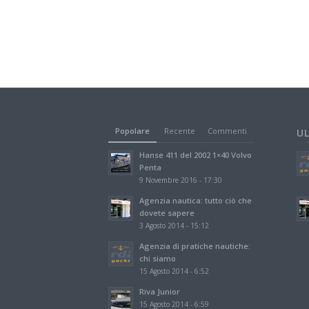
Popolare
Recente
Commenti
U
Hanse 411 del 2002 1×40 Volvo
Penta
9 Novembre 2016 - 17:30
Agenzia nautica: tutto ciò che
dovete sapere
3 Agosto 2014 - 15:12
Agenzia di pratiche nautiche:
chi siamo
15 Agosto 2014 - 6:52
Riva Junior
15 Agosto 2014 - 6:59