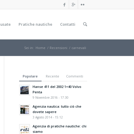
 usate
Pratiche nautiche
Contatti
Sei in:
Home
/
Recensioni
/
carnevali
Popolare
Recente
Commenti
Hanse 411 del 2002 1×40 Volvo
Penta
9 Novembre 2016 - 17:30
Agenzia nautica: tutto ciò che
dovete sapere
3 Agosto 2014 - 15:12
Agenzia di pratiche nautiche: chi
siamo