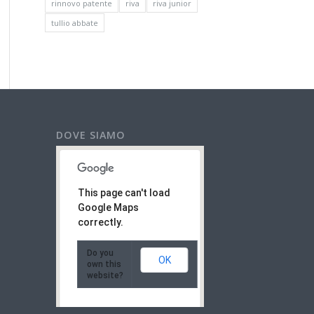
rinnovo patente
riva
riva junior
tullio abbate
DOVE SIAMO
This page can't load
Google Maps
correctly.
Do you
OK
own this
website?