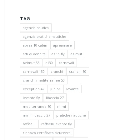
TAG
agenzia nautica
agenzia pratiche nautiche
aprea 10 cabin
apreamare
atti di vendita
az 55 fly
azimut
Azimut 55
c130
carnevali
carnevali 130
cranchi
cranchi 50
cranchi mediterranee 50
exception 42
junior
levante
levante fly
libeccio 27
mediterranee 50
mimì
mimì libeccio 27
pratiche nautiche
raffaelli
raffaelli levante fly
rinnovo certificato sicurezza