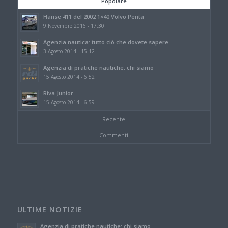
Popolare
Hanse 411 del 2002 1×40 Volvo Penta
9 Novembre 2016 - 17:30
Agenzia nautica: tutto ciò che dovete sapere
3 Agosto 2014 - 15:12
Agenzia di pratiche nautiche: chi siamo
15 Agosto 2014 - 6:52
Riva Junior
15 Agosto 2014 - 6:59
Recente
Commenti
ULTIME NOTIZIE
Agenzia di pratiche nautiche: chi siamo