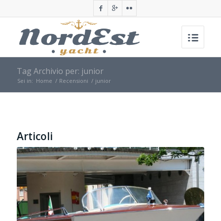
Tag Archivio per: junior
Sei in:
Home
/
Recensioni
/
junior
Articoli