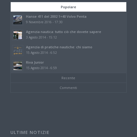
Popolare
Hanse 411 del 2002 1×40 Volvo Penta
9 Novembre 2016 - 17:30
Agenzia nautica: tutto ciò che dovete sapere
3 Agosto 2014 - 15:12
Agenzia di pratiche nautiche: chi siamo
15 Agosto 2014 - 6:52
Riva Junior
15 Agosto 2014 - 6:59
Recente
Commenti
ULTIME NOTIZIE