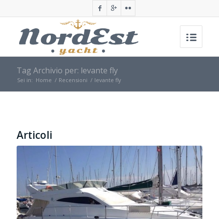
Tag Archivio per: levante fly
Sei in:
Home
/
Recensioni
/
levante fly
Articoli