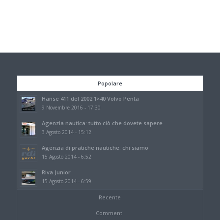
Popolare
Hanse 411 del 2002 1×40 Volvo Penta
9 Novembre 2016 - 17:30
Agenzia nautica: tutto ciò che dovete sapere
3 Agosto 2014 - 15:12
Agenzia di pratiche nautiche: chi siamo
15 Agosto 2014 - 6:52
Riva Junior
15 Agosto 2014 - 6:59
Recente
Commenti