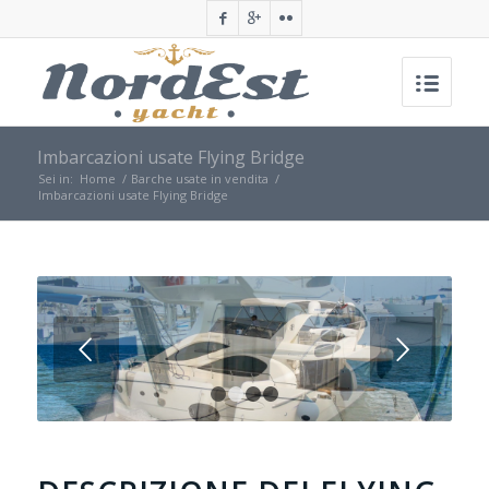
Imbarcazioni usate Flying Bridge
Sei in:
Home
/
Barche usate in vendita
/
Imbarcazioni usate Flying Bridge
Posteriore
1
2
3
4