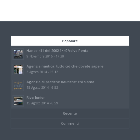
Popolare
Hanse 411 del 2002 1×40 Volvo Penta
9 Novembre 2016 - 17:30
Agenzia nautica: tutto ciò che dovete sapere
3 Agosto 2014 - 15:12
Agenzia di pratiche nautiche: chi siamo
15 Agosto 2014 - 6:52
Riva Junior
15 Agosto 2014 - 6:59
Recente
Commenti