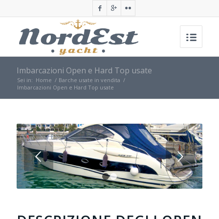
Imbarcazioni Open e Hard Top usate
Sei in:
Home
/
Barche usate in vendita
/
Imbarcazioni Open e Hard Top usate
Posteriore
1
2