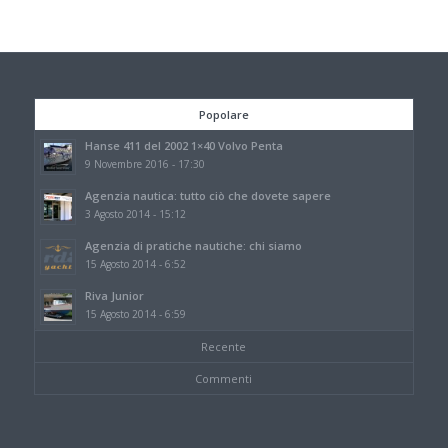
Popolare
Hanse 411 del 2002 1×40 Volvo Penta
9 Novembre 2016 - 17:30
Agenzia nautica: tutto ciò che dovete sapere
3 Agosto 2014 - 15:12
Agenzia di pratiche nautiche: chi siamo
15 Agosto 2014 - 6:52
Riva Junior
15 Agosto 2014 - 6:59
Recente
Commenti