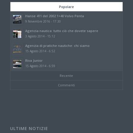
Popolare
Hanse 411 del 2002 1×40 Volvo Penta
9 Novembre 2016 - 17:30
Agenzia nautica: tutto ciò che dovete sapere
3 Agosto 2014 - 15:12
Agenzia di pratiche nautiche: chi siamo
15 Agosto 2014 - 6:52
Riva Junior
15 Agosto 2014 - 6:59
Recente
Commenti
ULTIME NOTIZIE