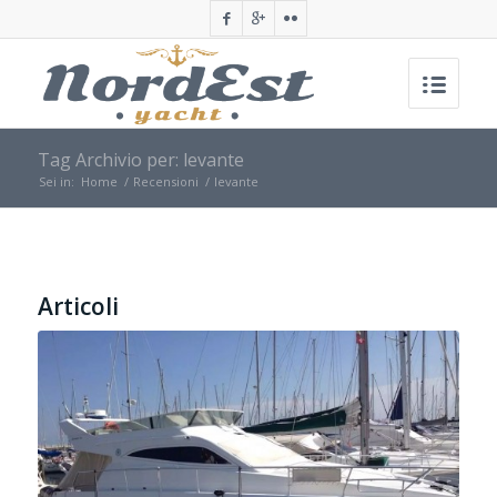
Tag Archivio per: levante
Sei in:
Home
/
Recensioni
/
levante
Articoli