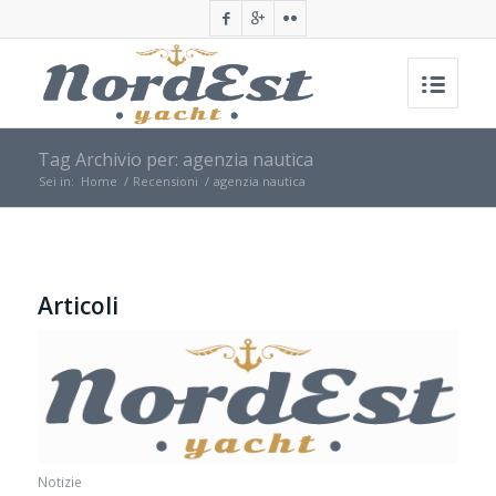
Tag Archivio per: agenzia nautica
Sei in:
Home
/
Recensioni
/
agenzia nautica
Articoli
Notizie