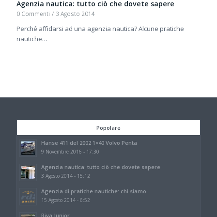
Agenzia nautica: tutto ciò che dovete sapere
0 Commenti
/
3 Agosto 2014
Perché affidarsi ad una agenzia nautica? Alcune pratiche
nautiche…
Popolare
Hanse 411 del 2002 1×40 Volvo Penta
9 Novembre 2016 - 17:30
Agenzia nautica: tutto ciò che dovete sapere
3 Agosto 2014 - 15:12
Agenzia di pratiche nautiche: chi siamo
15 Agosto 2014 - 6:52
Riva Junior