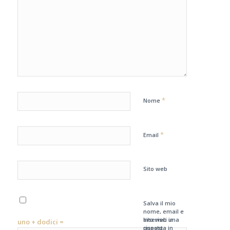
*
Nome
*
Email
Sito web
Salva il mio
nome, email e
sito web in
Inserisci una
uno + dodici =
questo
risposta in