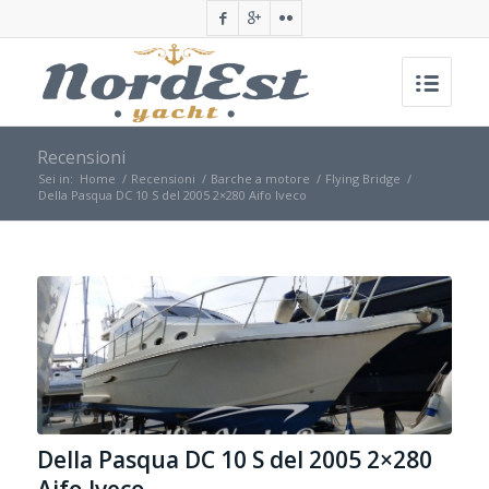
Recensioni
Sei in:
Home
/
Recensioni
/
Barche a motore
/
Flying Bridge
/
Della Pasqua DC 10 S del 2005 2×280 Aifo Iveco
Della Pasqua DC 10 S del 2005 2×280
Aifo Iveco